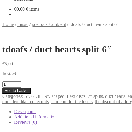
€
0,00
0 items
Home
/
music
/
postrock / ambient
/
tdoafs / duct hearts split 6″
tdoafs / duct hearts split 6″
€
5,00
In stock
tdoafs
/
Add to basket
duct
Categories:
5", 6", 8", 9", shaped, flexi discs
,
7" splits
,
duct hearts
,
e
hearts
don't live like me records
,
hardcore for the losers
,
the discord of a for
split
6"
Description
quantity
Additional information
Reviews (0)