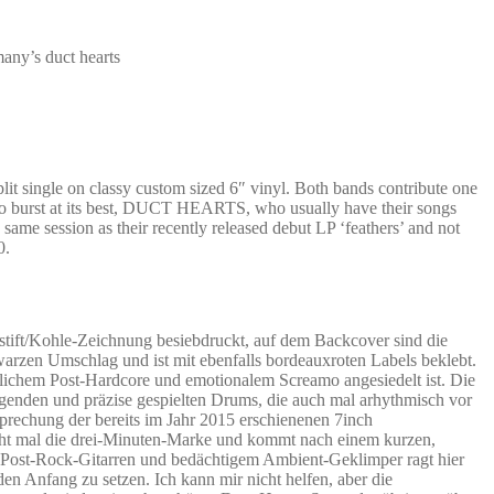
any’s duct hearts
 single on classy custom sized 6″ vinyl. Both bands contribute one
amo burst at its best, DUCT HEARTS, who usually have their songs
 same session as their recently released debut LP ‘feathers’ and not
0.
eistift/Kohle-Zeichnung besiebdruckt, auf dem Backcover sind die
warzen Umschlag und ist mit ebenfalls bordeauxroten Labels beklebt.
lichem Post-Hardcore und emotionalem Screamo angesiedelt ist. Die
ngenden und präzise gespielten Drums, die auch mal arhythmisch vor
prechung der bereits im Jahr 2015 erschienenen 7inch
cht mal die drei-Minuten-Marke und kommt nach einem kurzen,
en Post-Rock-Gitarren und bedächtigem Ambient-Geklimper ragt hier
en Anfang zu setzen. Ich kann mir nicht helfen, aber die