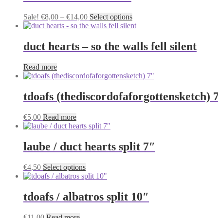
variants.
The
Price
This
Sale!
€
8,00
–
€
14,00
Select options
options
range:
product
may
€8,00
has
be
through
multiple
duct hearts – so the walls fell silent
chosen
€14,00
variants.
on
The
the
Read more
options
product
may
page
be
tdoafs (thediscordofaforgottensketch) 
chosen
on
the
€
5,00
Read more
product
page
laube / duct hearts split 7″
This
€
4,50
Select options
product
has
multiple
tdoafs / albatros split 10″
variants.
The
€
11,00
Read more