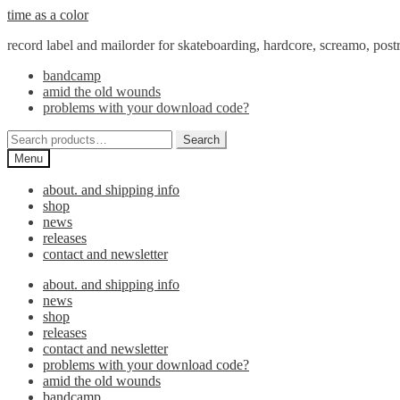
Skip
Skip
time as a color
to
to
record label and mailorder for skateboarding, hardcore, screamo, pos
navigation
content
bandcamp
amid the old wounds
problems with your download code?
Search
Search
for:
Menu
about. and shipping info
shop
news
releases
contact and newsletter
about. and shipping info
news
shop
releases
contact and newsletter
problems with your download code?
amid the old wounds
bandcamp