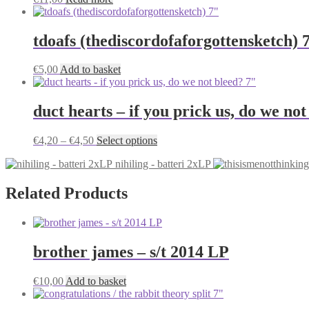
options
may
be
tdoafs (thediscordofaforgottensketch) 
chosen
on
the
€
5,00
Add to basket
product
page
duct hearts – if you prick us, do we not
Price
This
€
4,20
–
€
4,50
Select options
range:
product
nihiling - batteri 2xLP
€4,20
has
through
multiple
€4,50
variants.
Related Products
The
options
may
be
brother james – s/t 2014 LP
chosen
on
the
€
10,00
Add to basket
product
page