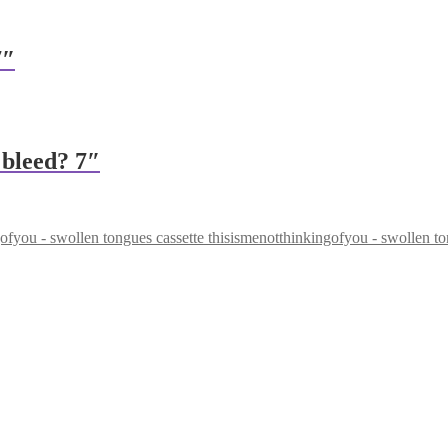
7″
 bleed? 7″
thisismenotthinkingofyou - swollen to