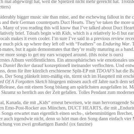
 mal abgewürgt hat, weil die Spielzeit nicht mehr gereicht hat. Trotz
tters)
erably bigger music site than mine, and the eschewing fallout in the com
s and their German counterparts Duct Hearts. They’ve taken the more unus
en. Many of you reading this will know that I’ve talked about Duct Hear
elatively brief. Tdoafs begin with
Kids
, which is a relatively lo-fi but 
g vocals makes it even cooler. I’m sure I’ve said in a previous review r
ry much pick up where they left off with “Feathers” on
Enduring War
. 
plit-mates, but it again demonstrates that they’re really maturing as a 
 were more songs to get my ears wrapped around. (this noise is ours)
 erstes Album veröffentlichten. Ein atmosphärisches wie emotionales u
fs
Daniel Becker
darauf konzeptionell ineinander verflochten. Und ent
ss, denn für ihre kürzlich erschienene Split-EP mit
TDOAFS
hat die B
. Der Song plänkelt intro-mäßig ein, türmt sich im Hauptteil mit ers
rd Of A Forgotten Sketch
hingegen müssen auch elf Jahre nach dem se
t-Release, das mit einem Song bislang am spärlichsten ausgefallen ist. 
n Skramz so herrlich aus der Zeit gefallen. Tolles Pendant zum moderne
eal, Kanada, die mit „Kids“ erneut beweisen, wie man hervorragende
ätzten Emo-Post-Rocker aus München, DUCT HEARTS, die mit „Enduring
es Songs erwartet man eigentlich einen sechs-, siebenminütigen Brecher,
er auch irgendwie nicht, denn so hört man den Song dann einfach vier 
lichung von zwei großartigen Bands! (ox fanzine)