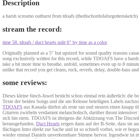
Description
a harsh screamo outburst from tdoafs (thedischordofaforgottensketch)
stream the record:
time 58. tdoafs / duct hearts split 6″ by time as a color
Originally planned as a 5″ but upsized for sound quality reasons c
song exclusively written for this record, while TDOAFS have a harsh
take a bit more time to breathe, unfold, sometimes even up to 8 minute
unlike that record you get cleans, rock, reverb, delay, double-bass an
some reviews:
Dieses kleine 6inch-Juwel besticht schon einmal rein äußerlich: die 
Texte der beiden Songs und die am Release beteiligten Labels nachzul
TDOAFS
aus Kanada dürfen als erste ran und steuern einen knapp 
Gitarren zwirbeln verdammt melancholisch, darüber thront intensive
sich hin eiern. TDOAFS ist übrigens die Abkürzung von The Discord 
herausgefunden.
Duct Hearts
zeigen dann auf der B-Seite, dass sie 
flächigen Intro direkt zur Sache und ist so schnell vorbei, wie er 
wieder einmal Daniels unverkennbare Stimme hervor. Irgendwie ist mir