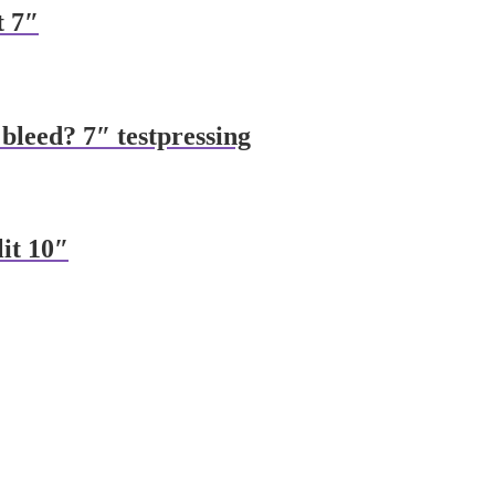
t 7″
 bleed? 7″ testpressing
lit 10″