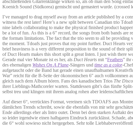
abschließenden Gitarrenklänge wirken so, als ob man den Song einfach
Koenich Sound (Südkorea) gemischt und gemastert wurde. (crossed le
I’ve managed to drag myself away from an article published by a consid
witness the rest later! Here’s a new split between Canadian trio Tdoaf
nine labels collaborating to make the physical finished product happ
be a lot of fun. As this is a 6” record, the songs from both bands are r
the formats limitations. The fact that the trio seem to all be providin
the moment. Tdoafs just proves that my point further. Duct Hearts ve
brief heaviness is a very different proposition to the sound of their s
of Duct Hearts makes this short split a great listen. I just wish there
Gerade mal vier Monate ist es her, als
Duct Hearts
mit “
Feathers
” ihr
des ehemaligen
Wishes On A Plane
-Sängers und
time as a color
-Che
aufgetaucht oder die Band hat gerade einen unaufhaltsamen Kreativflu
War” reicht für die B-Seite der ökonomischen 6″ auch vollkommen aus
gleich nach dem Album hören. Fans des kanadischen Trios
The Disco
ihrer Lieblings-Mathcoreler warten. Stattdessen gibt’s das fünfte Spli
selbst treu und klingen mit ihrem analog rohen aber leidenschaftliche
Auf dieser 6“, verrücktes Format, vereinen sich TDOAFS aus Montr
dämlichen Trends schreibt, sowie die ebenfalls von mir sehr gesch
Ende allerdings eher als Intro outet. Denn bei dem starken Auftakt d
so leider irgendwie einen halbgaren Eindruck zurücklässt. Schade, ab
die 6“ wohl sowieso nicht hergegeben. Sehr tolle Liebhaberveröffent