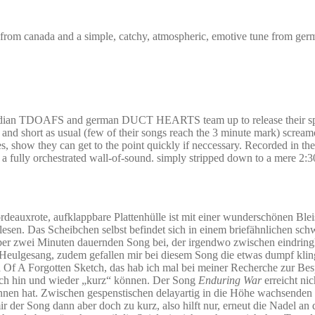
 from canada and a simple, catchy, atmospheric, emotive tune from germ
anadian TDOAFS and german DUCT HEARTS team up to release their split
 and short as usual (few of their songs reach the 3 minute mark) scre
s, show they can get to the point quickly if neccessary. Recorded in the
d a fully orchestrated wall-of-sound. simply stripped down to a mere 2:3
bordeauxrote, aufklappbare Plattenhülle ist mit einer wunderschönen Bl
esen. Das Scheibchen selbst befindet sich in einem briefähnlichen sch
über zwei Minuten dauernden Song bei, der irgendwo zwischen eindring
r Heulgesang, zudem gefallen mir bei diesem Song die etwas dumpf kli
Of A Forgotten Sketch, das hab ich mal bei meiner Recherche zur Bes
auch hin und wieder „kurz“ können. Der Song
Enduring War
erreicht ni
begonnen hat. Zwischen gespenstischen delayartig in die Höhe wachsend
 der Song dann aber doch zu kurz, also hilft nur, erneut die Nadel an d