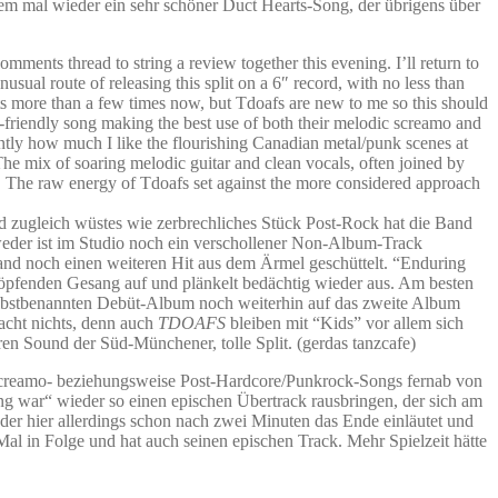
dem mal wieder ein sehr schöner Duct Hearts-Song, der übrigens über
ments thread to string a review together this evening. I’ll return to
ual route of releasing this split on a 6″ record, with no less than
ts more than a few times now, but Tdoafs are new to me so this should
ear-friendly song making the best use of both their melodic screamo and
ecently how much I like the flourishing Canadian metal/punk scenes at
The mix of soaring melodic guitar and clean vocals, often joined by
band. The raw energy of Tdoafs set against the more considered approach
nd zugleich wüstes wie zerbrechliches Stück Post-Rock hat die Band
weder ist im Studio noch ein verschollener Non-Album-Track
and noch einen weiteren Hit aus dem Ärmel geschüttelt. “Enduring
chöpfenden Gesang auf und plänkelt bedächtig wieder aus. Am besten
lbstbenannten Debüt-Album noch weiterhin auf das zweite Album
Macht nichts, denn auch
TDOAFS
bleiben mit “Kids” vor allem sich
ren Sound der Süd-Münchener, tolle Split. (gerdas tanzcafe)
 Screamo- beziehungsweise Post-Hardcore/Punkrock-Songs fernab von
 war“ wieder so einen epischen Übertrack rausbringen, der sich am
 der hier allerdings schon nach zwei Minuten das Ende einläutet und
Mal in Folge und hat auch seinen epischen Track. Mehr Spielzeit hätte