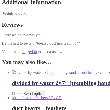
Additional Information
Weight
0,05 kg
Reviews
There are no reviews yet.
Be the first to review “tdoafs / duct hearts split 6″”
You must be
logged in
to post a review.
You may also like…
divided by water 2×7″ (trembling hands
This
€
10,00
Select options
product
has
multiple
duct hearts – feathers