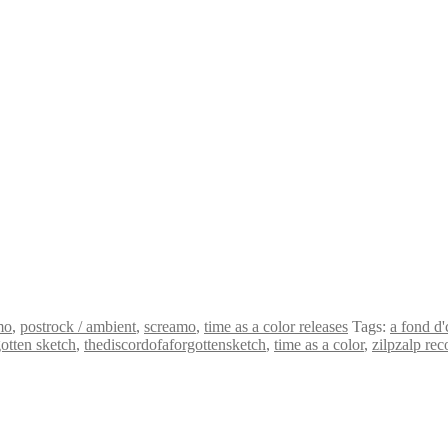
mo
,
postrock / ambient
,
screamo
,
time as a color releases
Tags:
a fond d'
gotten sketch
,
thediscordofaforgottensketch
,
time as a color
,
zilpzalp rec