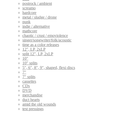
postrock / ambient
screamo
hardcore
metal / sludge / drone
punk
indie / alternative
mathcore
chaotic / crust / emoviolence
singer/songwriter/folk/acoustic
time as a color releases
12", LP, 2xLP
split 12", LP, 2xLP
10"
10" splits
5", 6", 8", 9", shaped, flexi discs
7"
7" splits
cassettes
CDs
DVD
merchandise
duct hearts
amid the old wounds
test pressings