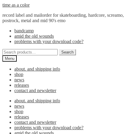
Skip
Skip
time as a color
to
to
record label and mailorder for skateboarding, hardcore, screamo,
navigation
content
postrock, metal and mid 90's emo
bandcamp
amid the old wounds
problems with your download code?
Search
Search
for:
Menu
about. and shipping info
shop
news
releases
contact and newsletter
about. and shipping info
news
shop
releases
contact and newsletter
problems with your download code?
amid the old wounds