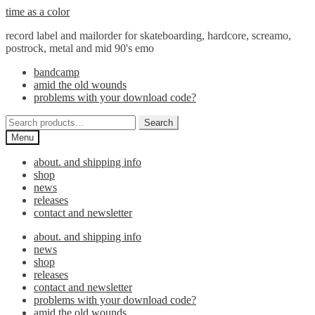
Skip
Skip
time as a color
to
to
record label and mailorder for skateboarding, hardcore, screamo,
navigation
content
postrock, metal and mid 90's emo
bandcamp
amid the old wounds
problems with your download code?
Search
Search
for:
Menu
about. and shipping info
shop
news
releases
contact and newsletter
about. and shipping info
news
shop
releases
contact and newsletter
problems with your download code?
amid the old wounds