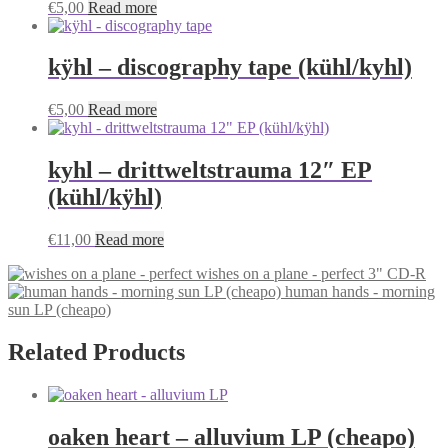
€
5,00
Read more
kÿhl – discography tape (kühl/kyhl)
€
5,00
Read more
kyhl – drittweltstrauma 12″ EP
(kühl/kÿhl)
€
11,00
Read more
wishes on a plane - perfect 3" CD-R
human hands - morning
sun LP (cheapo)
Related Products
oaken heart – alluvium LP (cheapo)