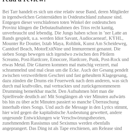
Bei Tarr handelt es sich um eine relativ neue Band, deren Mitglieder
in irgendwelchen Geisterstädten in Ostdeutschland zuhause sind.
Entgegen dieser verschlafenen toten Winkel der ostdeutschen
Provinz klingen die Debutaufnahmen des Trios recht kantig,
unverbraucht und lebendig. Die Jungs haben schon in ’ner Latte an
Bands gespielt, u.a. werden Idiot Savant, Audiocaeneat!, KŸHL,
Mounter Re Doutier, Ixtab Maya, Rohlink, Kunst Am Scheideweg,
Cantdorf Beach, MotorExitNine und Immurement genannt. Die
sieben Songs bewegen sich irgendwo zwischen den Pfeilern
Screamo, Post-Hardcore, Emocore, Hardcore, Punk, Post-Rock und
etwas Metal. Die Gitarren kommen mal matschig verzerrt, mal
schrammelnd und mal clean um die Ecke. Auch der Gesang pendelt
zwischen verzweifeltem Geschrei und fast geheultem Klagegesang,
dazu zünden die Drums ein Feuerwerk nach dem anderen, was sich
durch mal kraftvolles, mal vertracktes und zurückgenommenem
Drumming bemerkbar macht. Den Aufnahmen hört man die
Spielfreude deutlich an! Mit Songlängen ab vier Minuten aufwärts
bis hin zu über acht Minuten passiert so manche Überraschung
innerhalb eines Songs. Und auch die Message in den Lyrics stimmt,
hier wird gegen die kapitalistische Ausbeutung gewettert, andere
ungesunde Entwicklungen wie Verschwörungstheorien,
zunehmendem Rassismus und Sexismus werden ebenfalls
angeprangert. Das Ding ist als Tape erschienen, am Release sind