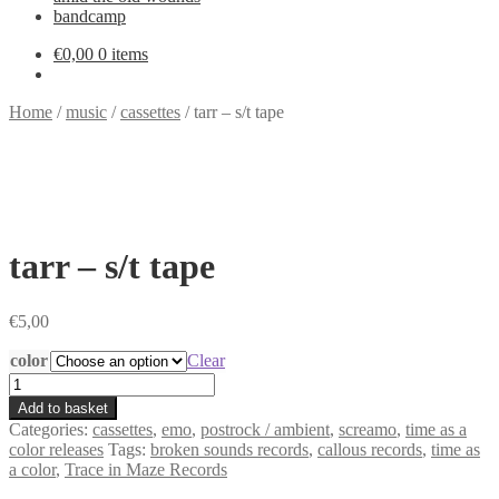
bandcamp
€
0,00
0 items
Home
/
music
/
cassettes
/
tarr – s/t tape
tarr – s/t tape
€
5,00
color
Clear
tarr
-
Add to basket
s/t
Categories:
cassettes
,
emo
,
postrock / ambient
,
screamo
,
time as a
tape
color releases
Tags:
broken sounds records
,
callous records
,
time as
quantity
a color
,
Trace in Maze Records