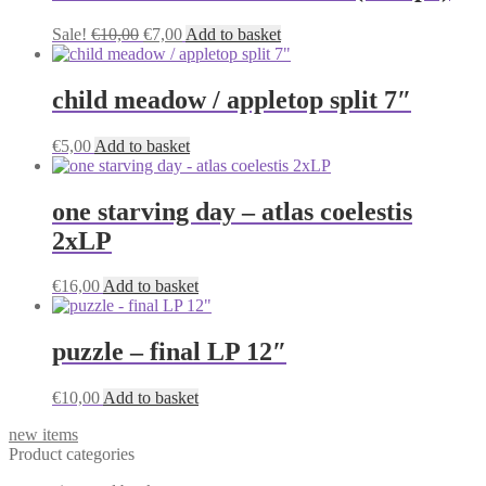
Original
Current
Sale!
€
10,00
€
7,00
Add to basket
price
price
was:
is:
€10,00.
€7,00.
child meadow / appletop split 7″
€
5,00
Add to basket
one starving day – atlas coelestis
2xLP
€
16,00
Add to basket
puzzle – final LP 12″
€
10,00
Add to basket
new items
Product categories