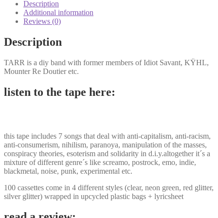
Description
Additional information
Reviews (0)
Description
TARR is a diy band with former members of Idiot Savant, KŸHL,
Mounter Re Doutier etc.
listen to the tape here:
this tape includes 7 songs that deal with anti-capitalism, anti-racism,
anti-consumerism, nihilism, paranoya, manipulation of the masses,
conspiracy theories, esoterism and solidarity in d.i.y.altogether it´s a
mixture of different genre´s like screamo, postrock, emo, indie,
blackmetal, noise, punk, experimental etc.
100 cassettes come in 4 different styles (clear, neon green, red glitter,
silver glitter) wrapped in upcycled plastic bags + lyricsheet
read a review: