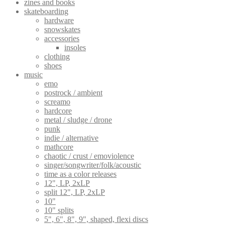
zines and books
skateboarding
hardware
snowskates
accessories
insoles
clothing
shoes
music
emo
postrock / ambient
screamo
hardcore
metal / sludge / drone
punk
indie / alternative
mathcore
chaotic / crust / emoviolence
singer/songwriter/folk/acoustic
time as a color releases
12", LP, 2xLP
split 12", LP, 2xLP
10"
10" splits
5", 6", 8", 9", shaped, flexi discs