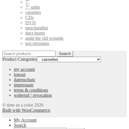
7"
7" splits
cassettes
CDs
DVD
merchandise
duct hearts
amid the old wounds
test pressings
Search
Search
for:
Product Categories
my account
logout
datenschutz
impressum
terms & conditions
widerruf / revocation
© time as a color 2026
Built with WooCommerce
.
My Account
Search