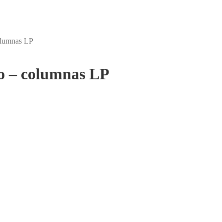
columnas LP
go – columnas LP