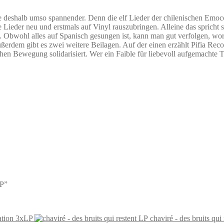
e deshalb umso spannender. Denn die elf Lieder der chilenischen Emoco
Lieder neu und erstmals auf Vinyl rauszubringen. Alleine das spricht 
 Obwohl alles auf Spanisch gesungen ist, kann man gut verfolgen, wor
ußerdem gibt es zwei weitere Beilagen. Auf der einen erzählt Pifia Rec
schen Bewegung solidarisiert. Wer ein Faible für liebevoll aufgemacht
LP”
ation 3xLP
chaviré - des bruits qui