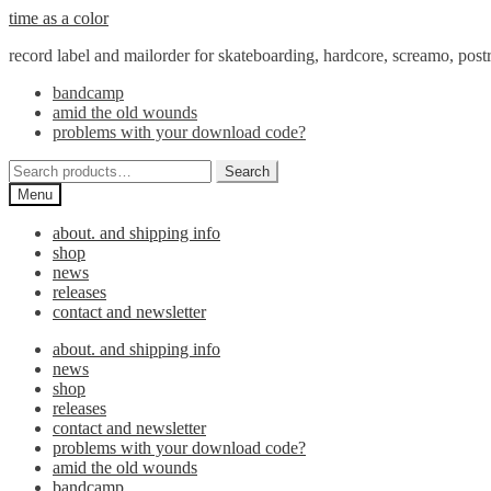
Skip
Skip
time as a color
to
to
record label and mailorder for skateboarding, hardcore, screamo, pos
navigation
content
bandcamp
amid the old wounds
problems with your download code?
Search
Search
for:
Menu
about. and shipping info
shop
news
releases
contact and newsletter
about. and shipping info
news
shop
releases
contact and newsletter
problems with your download code?
amid the old wounds
bandcamp