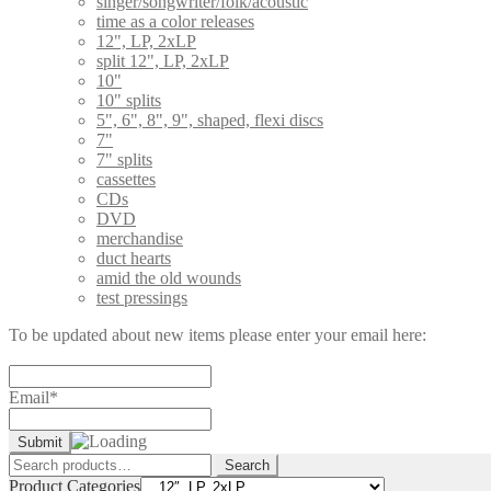
singer/songwriter/folk/acoustic
time as a color releases
12", LP, 2xLP
split 12", LP, 2xLP
10"
10" splits
5", 6", 8", 9", shaped, flexi discs
7"
7" splits
cassettes
CDs
DVD
merchandise
duct hearts
amid the old wounds
test pressings
To be updated about new items please enter your email here:
Email*
Search
Search
for:
Product Categories